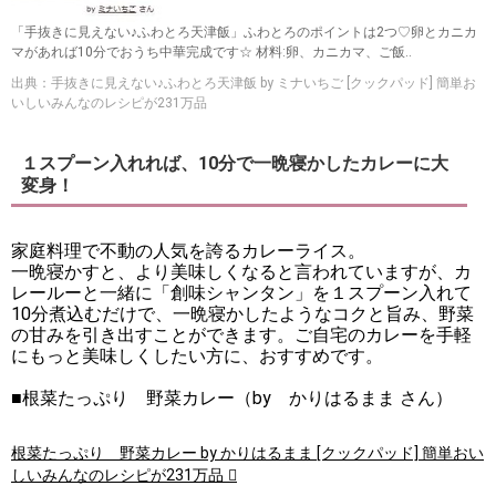
「手抜きに見えない♪ふわとろ天津飯」ふわとろのポイントは2つ♡卵とカニカ
マがあれば10分でおうち中華完成です☆ 材料:卵、カニカマ、ご飯..
出典：手抜きに見えない♪ふわとろ天津飯 by ミナいちご [クックパッド] 簡単お
いしいみんなのレシピが231万品
１スプーン入れれば、10分で一晩寝かしたカレーに大
変身！
家庭料理で不動の人気を誇るカレーライス。
一晩寝かすと、より美味しくなると言われていますが、カ
レールーと一緒に「創味シャンタン」を１スプーン入れて
10分煮込むだけで、一晩寝かしたようなコクと旨み、野菜
の甘みを引き出すことができます。ご自宅のカレーを手軽
にもっと美味しくしたい方に、おすすめです。
■根菜たっぷり 野菜カレー（by かりはるまま さん）
根菜たっぷり 野菜カレー by かりはるまま [クックパッド] 簡単おい
しいみんなのレシピが231万品