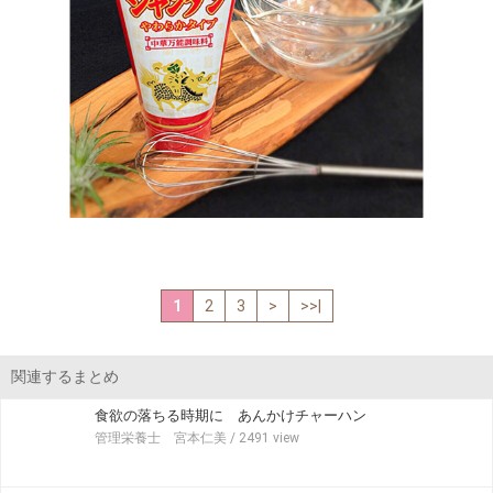
1
2
3
>
>>|
関連するまとめ
食欲の落ちる時期に あんかけチャーハン
管理栄養士 宮本仁美
/ 2491 view