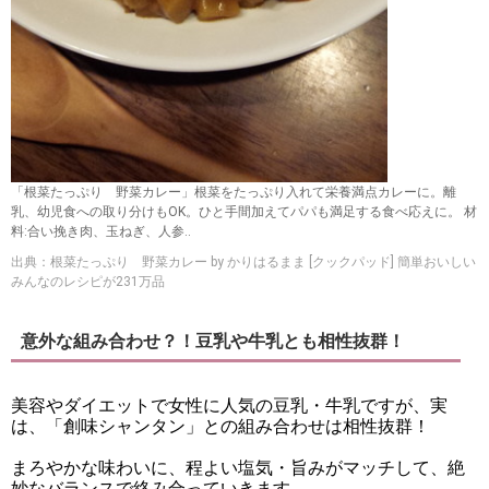
「根菜たっぷり 野菜カレー」根菜をたっぷり入れて栄養満点カレーに。離
乳、幼児食への取り分けもOK。ひと手間加えてパパも満足する食べ応えに。 材
料:合い挽き肉、玉ねぎ、人参..
出典：根菜たっぷり 野菜カレー by かりはるまま [クックパッド] 簡単おいしい
みんなのレシピが231万品
意外な組み合わせ？！豆乳や牛乳とも相性抜群！
美容やダイエットで女性に人気の豆乳・牛乳ですが、実
は、「創味シャンタン」との組み合わせは相性抜群！
まろやかな味わいに、程よい塩気・旨みがマッチして、絶
妙なバランスで絡み合っていきます。