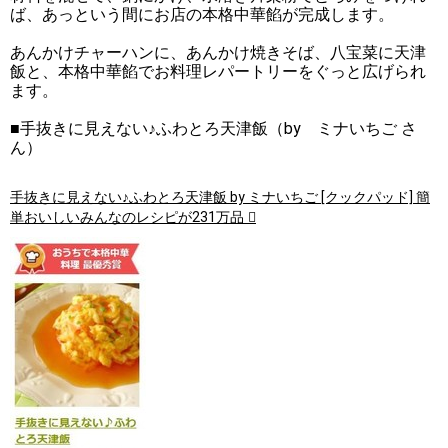
ば、あっという間にお店の本格中華餡が完成します。
あんかけチャーハンに、あんかけ焼きそば、八宝菜に天津
飯と、本格中華餡でお料理レパートリーをぐっと広げられ
ます。
■手抜きに見えない♪ふわとろ天津飯（by ミナいちご さ
ん）
手抜きに見えない♪ふわとろ天津飯 by ミナいちご [クックパッド] 簡
単おいしいみんなのレシピが231万品