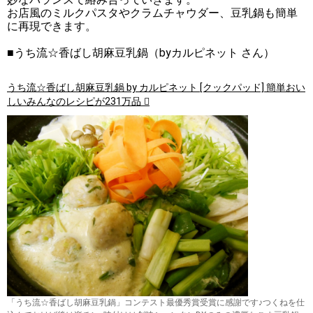
お店風のミルクパスタやクラムチャウダー、豆乳鍋も簡単
に再現できます。
■うち流☆香ばし胡麻豆乳鍋（byカルピネット さん）
うち流☆香ばし胡麻豆乳鍋 by カルピネット [クックパッド] 簡単おい
しいみんなのレシピが231万品
「うち流☆香ばし胡麻豆乳鍋」コンテスト最優秀賞受賞に感謝です♪つくねを仕