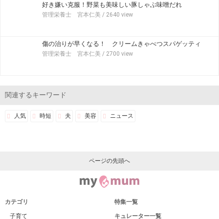
好き嫌い克服！野菜も美味しい豚しゃぶ味噌だれ
管理栄養士 宮本仁美
/ 2640 view
傷の治りが早くなる！ クリームきゃべつスパゲッティ
管理栄養士 宮本仁美
/ 2700 view
関連するキーワード
人気
時短
夫
美容
ニュース
ページの先頭へ
カテゴリ
特集一覧
子育て
キュレーター一覧