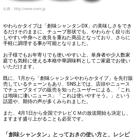
出典：
http://www.somi.jp
やわらかタイプは「創味シャンタンDX」の美味しさをでき
るだけそのままに、チューブ形状でも、やわらかく絞り出
しやすい中身へと改良を重ねた商品となっており、さらに
手軽に調理する事が可能となりました。
お子様でもお年寄りでも使いやすい上、単身者や少人数家
庭でも気軽に使える本格中華調味料としてご家庭でお使い
いただけます。
既に、1月から「創味シャンタンやわらかタイプ」を先行販
売しているチェーンもあり、SNS上では、店頭やニュース
でチューブタイプの販売を知ったユーザーによる、「これ
は地味に凄いニュース」「これは使いやすそう。」という
話題や、期待の声が多くみられました。
また、4月1日から全国でテレビＣＭの放送開始も決定し、
ますます盛り上がることも必至です。
「創味シャンタン」とっておきの使い方と、レシピ