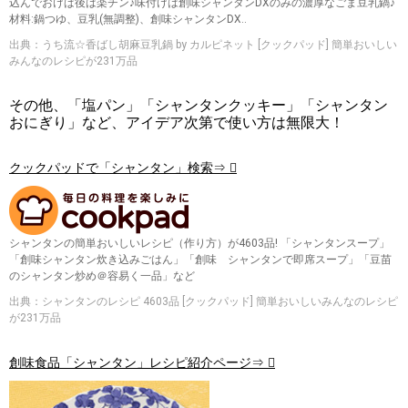
込んでおけば後は楽チン♪味付けは創味シャンタンDXのみの濃厚なごま豆乳鍋♪
材料:鍋つゆ、豆乳(無調整)、創味シャンタンDX..
出典：うち流☆香ばし胡麻豆乳鍋 by カルピネット [クックパッド] 簡単おいしい
みんなのレシピが231万品
その他、「塩パン」「シャンタンクッキー」「シャンタン
おにぎり」など、アイデア次第で使い方は無限大！
クックパッドで「シャンタン」検索⇒
シャンタンの簡単おいしいレシピ（作り方）が4603品! 「シャンタンスープ」
「創味シャンタン炊き込みごはん」「創味 シャンタンで即席スープ」「豆苗
のシャンタン炒め＠容易く一品」など
出典：シャンタンのレシピ 4603品 [クックパッド] 簡単おいしいみんなのレシピ
が231万品
創味食品「シャンタン」レシピ紹介ページ⇒