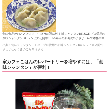
創味食品がおとどけする、中華万能調味料 創味シャンタンDELUXE プロ愛用の
創味シャンタンDX レシピ大公開中!! 55年目の新発売!! 小さじ一杯で本格中華!
出典：創味シャンタンDELUXE プロ愛用の創味シャンタンDX レシピ大公開!! |
さしすせそうみのごちそうさま
家カフェごはんのレパートリーを増やすには、「創
味シャンタン」が便利！