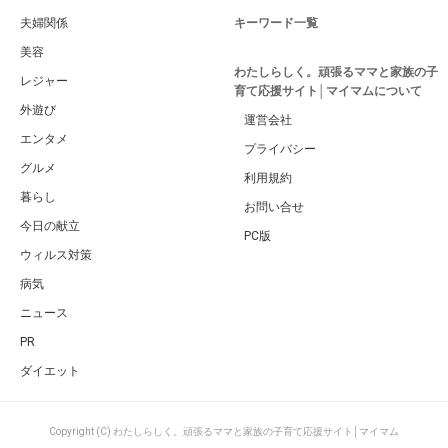
夫婦関係
キーワード一覧
美容
わたしらしく。頑張るママと家族の子
レジャー
育て応援サイト│マイマムについて
外遊び
運営会社
エンタメ
プライバシー
グルメ
利用規約
暮らし
お問い合せ
今日の献立
PC版
ウィルス対策
病気
ニュース
PR
ダイエット
Copyright (C) わたしらしく。頑張るママと家族の子育て応援サイト│マイマム