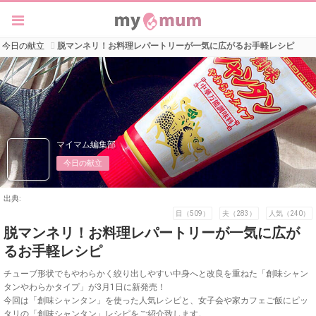
今日の献立
脱マンネリ！お料理レパートリーが一気に広がるお手軽レシピ
マイマム編集部
今日の献立
出典:
目（509）
夫（283）
人気（240）
脱マンネリ！お料理レパートリーが一気に広が
るお手軽レシピ
チューブ形状でもやわらかく絞り出しやすい中身へと改良を重ねた「創味シャン
タンやわらかタイプ」が3月1日に新発売！
今回は「創味シャンタン」を使った人気レシピと、女子会や家カフェご飯にピッ
タリの「創味シャンタン」レシピをご紹介致します。