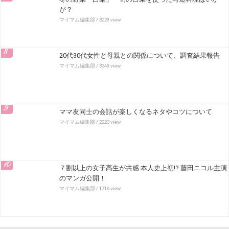
が？
マイマム編集部
/ 3229 view
8
20代30代女性と母親との関係について、調査結果報告
マイマム編集部
/ 3349 view
9
ママ友同士の会話が楽しくなるネタやコツについて
マイマム編集部
/ 2223 view
10
７割以上の女子高生が共感 本人史上初!? 藤田ニコル主演
のマンガ公開！
マイマム編集部
/ 1716 view