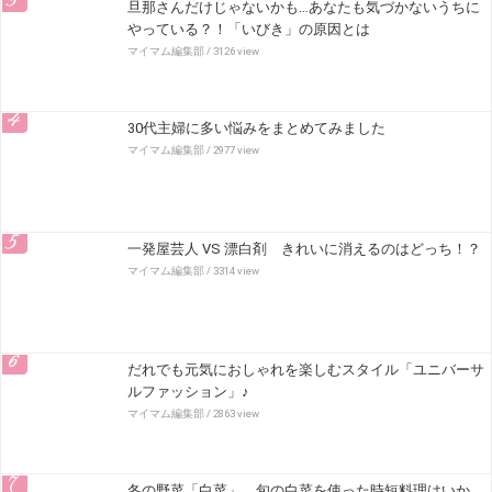
3
旦那さんだけじゃないかも…あなたも気づかないうちに
やっている？！「いびき」の原因とは
マイマム編集部
/ 3126 view
4
30代主婦に多い悩みをまとめてみました
マイマム編集部
/ 2977 view
5
一発屋芸人 VS 漂白剤 きれいに消えるのはどっち！？
マイマム編集部
/ 3314 view
6
だれでも元気におしゃれを楽しむスタイル「ユニバーサ
ルファッション」♪
マイマム編集部
/ 2863 view
7
冬の野菜「白菜」 旬の白菜を使った時短料理はいか