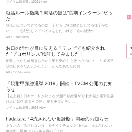
マイマム編集部
/ 10021 view
就活ルール撤廃？就活の鍵は”長期インターン”だっ
10
た！
就活が近づいてきてるのに、子どもは特に動き出してる様子がな
い・・・心配だしアドバイスをしたいけど、今の就活の…
RIO
/ 2908 view
お口の汚れが目に見える？テレビでも紹介され
た”プロポリンス”検証してみました！
朝晩しっかり歯磨きしたから絶対安心！ と思ったのに・・・ 原因不
明の口臭をなんとかしたい、そんなあなたにお…
RIO
/ 21547 view
「焼酎甲類総選挙 2019」開催・TVCM 公開のお知
らせ
【史上初】日本の一杯が決まる!焼酎甲類総選挙 杉村太蔵が選挙見届
け人に就任!新 CM 公開も 絶対王者レモン…
マイマム編集部
/ 2665 view
hadakara「#流されない度診断」開始のお知らせ
あなたの「流されない度」を今すぐチェック! Twitter「#流されない
度診断」開始 アパレル店員の「それ、…