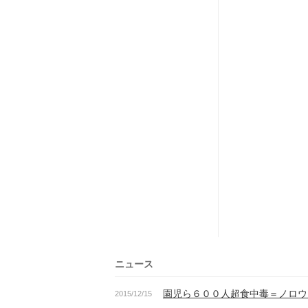
ニュース
園児ら６００人超食中毒＝ノロウ
2015/12/15