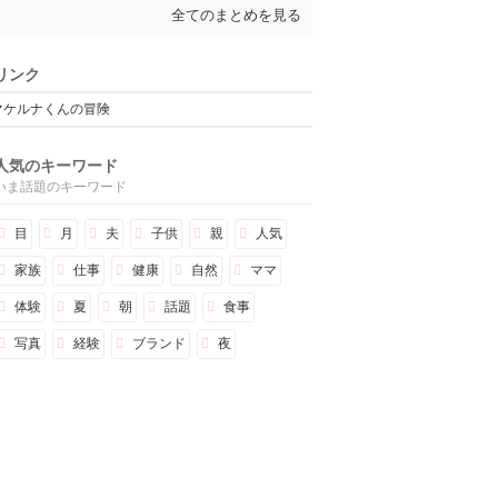
全てのまとめを見る
リンク
マケルナくんの冒険
人気のキーワード
いま話題のキーワード
目
月
夫
子供
親
人気
家族
仕事
健康
自然
ママ
体験
夏
朝
話題
食事
写真
経験
ブランド
夜