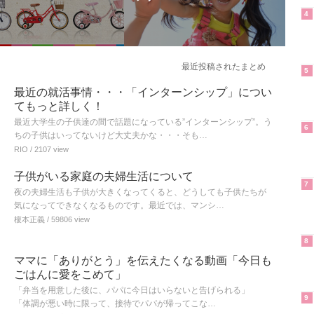
4
最近投稿されたまとめ
5
最近の就活事情・・・「インターンシップ」につい
てもっと詳しく！
最近大学生の子供達の間で話題になっている”インターンシップ”。う
6
ちの子供はいってないけど大丈夫かな・・・そも…
RIO
/ 2107 view
子供がいる家庭の夫婦生活について
7
夜の夫婦生活も子供が大きくなってくると、どうしても子供たちが
気になってできなくなるものです。最近では、マンシ…
榎本正義
/ 59806 view
8
ママに「ありがとう」を伝えたくなる動画「今日も
ごはんに愛をこめて」
「弁当を用意した後に、パパに今日はいらないと告げられる」
9
「体調が悪い時に限って、接待でパパが帰ってこな…