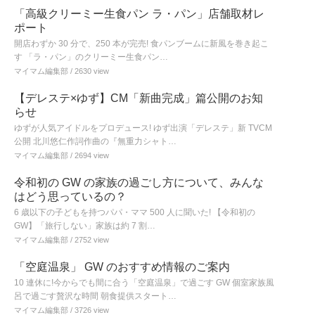
「高級クリーミー生食パン ラ・パン」店舗取材レ
ポート
開店わずか 30 分で、250 本が完売! 食パンブームに新風を巻き起こ
す 「ラ・パン」のクリーミー生食パン…
マイマム編集部
/ 2630 view
【デレステ×ゆず】CM「新曲完成」篇公開のお知
らせ
ゆずが人気アイドルをプロデュース! ゆず出演「デレステ」新 TVCM
公開 北川悠仁作詞作曲の『無重力シャト…
マイマム編集部
/ 2694 view
令和初の GW の家族の過ごし方について、みんな
はどう思っているの？
6 歳以下の子どもを持つパパ・ママ 500 人に聞いた! 【令和初の
GW】「旅行しない」家族は約 7 割…
マイマム編集部
/ 2752 view
「空庭温泉」 GW のおすすめ情報のご案内
10 連休に!今からでも間に合う「空庭温泉」で過ごす GW 個室家族風
呂で過ごす贅沢な時間 朝食提供スタート…
マイマム編集部
/ 3726 view