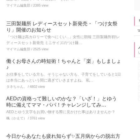
マイマム編集部
/ 2385 view
三田製麺所 レディースセット新発売・「つけ女祭
り」開催のお知らせ
「つけ麺は高カロリーで食べにくい...」女性に朗報 三田製麺所初!レ
ディースセット新発売 ミニサイズのつけ麺…
マイマム編集部
/ 2525 view
働くお母さんの時短術！ちゃんと「楽」もしましょ
♪
お仕事をしている方も、そうじゃない方も、子育てをしていると1日
は本当にあっという間に過ぎていきますよね。 私…
タネちゃん。
/ 4802 view
AEDの資格って難しいのかな？「いざ！」とゆう
時に備えてママ・パパ！チャレンジしてみ…
AEDとゆう文字をお買い物する際に見かけた事はありませんか？
楓（かえで）
/ 3761 view
今日からあなたも疲れ知らず✨五月病からの脱出方