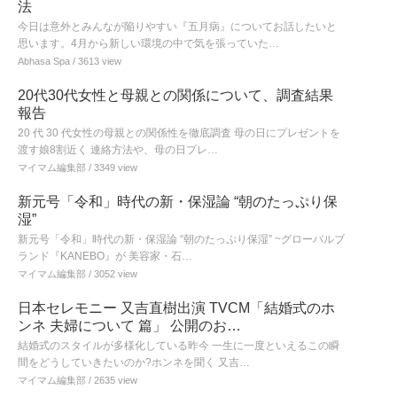
法
今日は意外とみんなが陥りやすい『五月病』についてお話したいと
思います。4月から新しい環境の中で気を張っていた…
Abhasa Spa
/ 3613 view
20代30代女性と母親との関係について、調査結果
報告
20 代 30 代女性の母親との関係性を徹底調査 母の日にプレゼントを
渡す娘8割近く 連絡方法や、母の日プレ…
マイマム編集部
/ 3349 view
新元号「令和」時代の新・保湿論 “朝のたっぷり保
湿”
新元号「令和」時代の新・保湿論 “朝のたっぷり保湿” ~グローバルブ
ランド『KANEBO』が 美容家・石…
マイマム編集部
/ 3052 view
日本セレモニー 又吉直樹出演 TVCM「結婚式のホ
ンネ 夫婦について 篇」 公開のお…
結婚式のスタイルが多様化している昨今 一生に一度といえるこの瞬
間をどうしていきたいのか?ホンネを聞く 又吉…
マイマム編集部
/ 2635 view