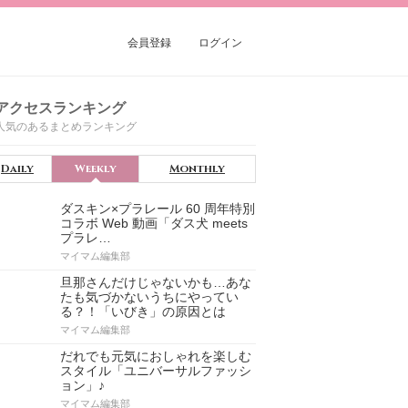
会員登録
ログイン
アクセスランキング
人気のあるまとめランキング
Daily
Weekly
Monthly
ダスキン×プラレール 60 周年特別
コラボ Web 動画「ダス犬 meets
プラレ…
マイマム編集部
旦那さんだけじゃないかも…あな
たも気づかないうちにやってい
る？！「いびき」の原因とは
マイマム編集部
だれでも元気におしゃれを楽しむ
スタイル「ユニバーサルファッシ
ョン」♪
マイマム編集部