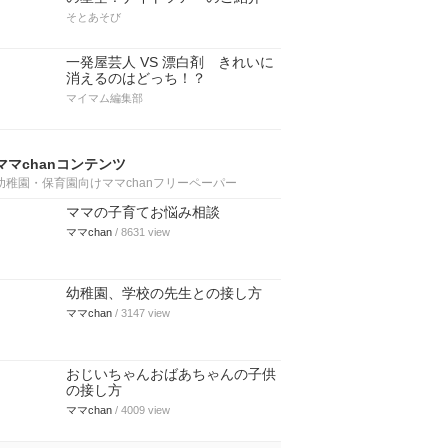
そとあそび
一発屋芸人 VS 漂白剤 きれいに
消えるのはどっち！？
マイマム編集部
ママchanコンテンツ
幼稚園・保育園向けママchanフリーペーパー
ママの子育てお悩み相談
ママchan
/ 8631 view
幼稚園、学校の先生との接し方
ママchan
/ 3147 view
おじいちゃんおばあちゃんの子供
の接し方
ママchan
/ 4009 view