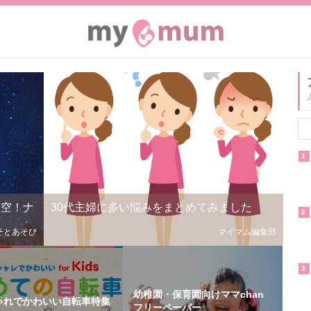
1
星空！ナ
30代主婦に多い悩みをまとめてみました
2
そとあそび
マイマム編集部
3
幼稚園・保育園向けママchan
ゃれでかわいい自転車特集
フリーペーパー