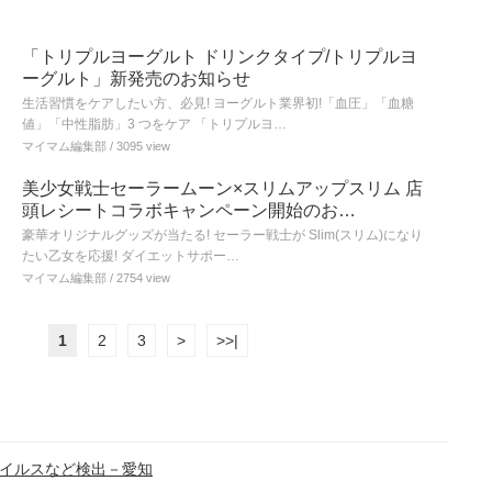
「トリプルヨーグルト ドリンクタイプ/トリプルヨ
ーグルト」新発売のお知らせ
生活習慣をケアしたい方、必見! ヨーグルト業界初!「血圧」「血糖
値」「中性脂肪」3 つをケア 「トリプルヨ…
マイマム編集部
/ 3095 view
美少女戦士セーラームーン×スリムアップスリム 店
頭レシートコラボキャンペーン開始のお…
豪華オリジナルグッズが当たる! セーラー戦士が Slim(スリム)になり
たい乙女を応援! ダイエットサポー…
マイマム編集部
/ 2754 view
1
2
3
>
>>|
イルスなど検出－愛知