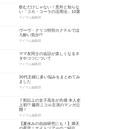
飲むだけじゃない！意外と知らな
い「コカ・コーラの活用法」10選
マイマム編集部
ヴーヴ・クリコ特別カクテルでほ
ろ酔い気分!?
マイマム編集部
ママ友同士の会話が楽しくなるネ
タやコツについて
マイマム編集部
30代主婦に多い悩みをまとめてみ
ました
マイマム編集部
７割以上の女子高生が共感 本人史
上初!? 藤田ニコル主演のマンガ公
開！
マイマム編集部
【夏休みの自由研究にも！】満天
の星空！ナイトツアーのご紹介