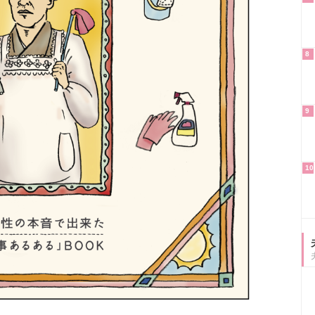
8
9
10