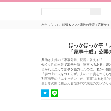
わたしらしく。頑張るママと家族の子育て応援サイ
ほっかほっか亭「ノ
「家事十戒」公開
共働き夫婦の「家事分担」問題に答える!?
働く女性の本音で出来た新「家事あるある」BO
良かれと思って家事を協力したのに、妻が不機
「妻の上に夫をつくらず。夫の上に妻をつくら
割烹着姿の「ユキッチン」が、家事“あるある”
夫と妻の間に横たわる“誤解”や“意識のズレ”が