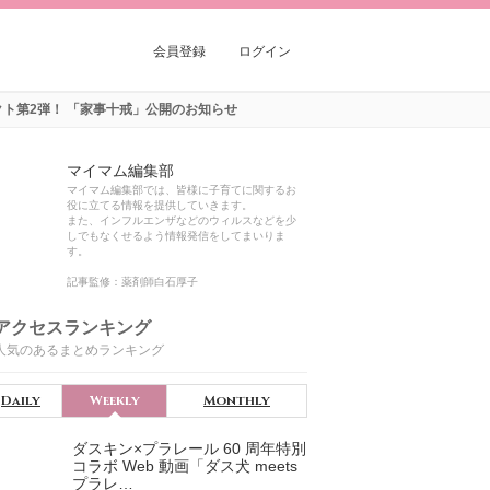
会員登録
ログイン
クト第2弾！ 「家事十戒」公開のお知らせ
マイマム編集部
マイマム編集部では、皆様に子育てに関するお
役に立てる情報を提供していきます。
また、インフルエンザなどのウィルスなどを少
しでもなくせるよう情報発信をしてまいりま
す。
記事監修：薬剤師白石厚子
アクセスランキング
人気のあるまとめランキング
Daily
Weekly
Monthly
ダスキン×プラレール 60 周年特別
コラボ Web 動画「ダス犬 meets
プラレ…