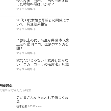
冬の野菜「白菜」 旬の白菜を使
った時短料理はいかが？
マイマム編集部
20代30代女性と母親との関係につ
いて、調査結果報告
マイマム編集部
７割以上の女子高生が共感 本人史
上初!? 藤田ニコル主演のマンガ公
開！
マイマム編集部
飲むだけじゃない！意外と知らな
い「コカ・コーラの活用法」10選
マイマム編集部
夫婦関係
夫婦関係で悩んだら特集
男が奥さんから言われて傷つく言
葉
榎本正義
/ 6397 view