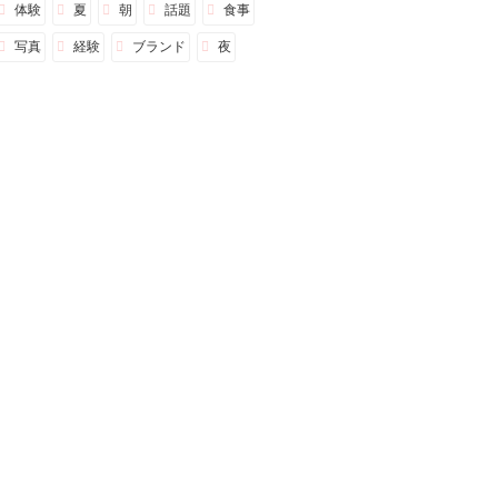
体験
夏
朝
話題
食事
写真
経験
ブランド
夜