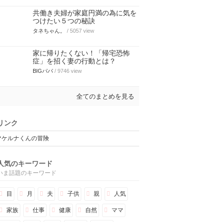
共働き夫婦が家庭円満の為に気を
つけたい５つの秘訣
タネちゃん。
/ 5057 view
家に帰りたくない！「帰宅恐怖
症」を招く妻の行動とは？
BIGパパ
/ 9746 view
全てのまとめを見る
リンク
マケルナくんの冒険
人気のキーワード
いま話題のキーワード
目
月
夫
子供
親
人気
家族
仕事
健康
自然
ママ