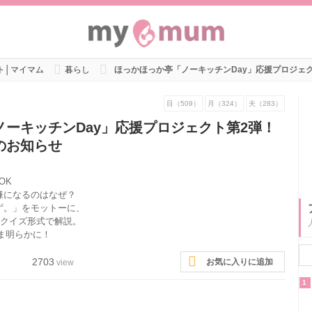
ト│マイマム
暮らし
ほっかほっか亭「ノーキッチンDay」応援プロジェ
目（509）
月（324）
夫（283）
ーキッチンDay」応援プロジェクト第2弾！
のお知らせ
OK
嫌になるのはなぜ？
ず。」をモットーに、
をクイズ形式で解説。
いま明らかに！
2703
お気に入りに追加
view
1