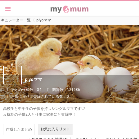
キュレーター一覧
piyoママ
piyoママ
まとめ作成数：34
閲覧数：121686
お気に入りに登録されている数：0
高校生と中学生の子供を持つシングルママです♡
反抗期の子供2人と仕事に家事にと奮闘中！
お気に入りリスト
作成したまとめ