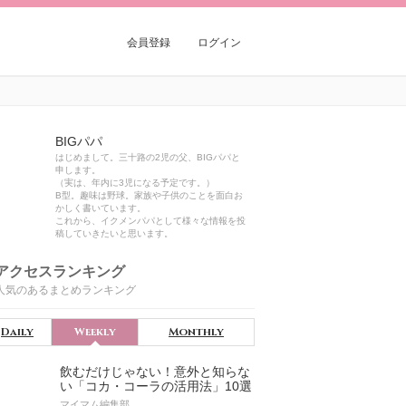
会員登録
ログイン
BIGパパ
はじめまして。三十路の2児の父、BIGパパと
申します。
（実は、年内に3児になる予定です。）
B型。趣味は野球。家族や子供のことを面白お
かしく書いています。
これから、イクメンパパとして様々な情報を投
稿していきたいと思います。
アクセスランキング
人気のあるまとめランキング
Daily
Weekly
Monthly
飲むだけじゃない！意外と知らな
い「コカ・コーラの活用法」10選
マイマム編集部