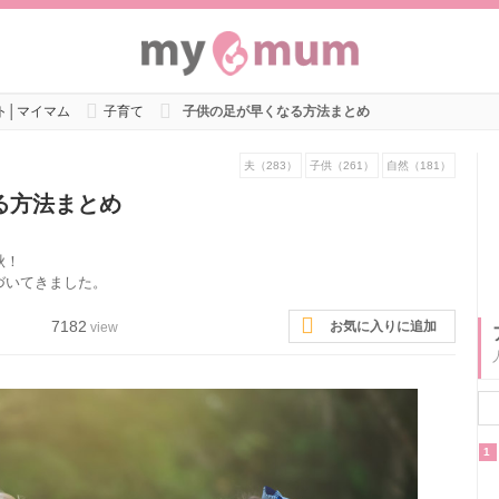
ト│マイマム
子育て
子供の足が早くなる方法まとめ
夫（283）
子供（261）
自然（181）
る方法まとめ
秋！
づいてきました。
7182
お気に入りに追加
view
1