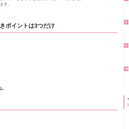
ます。
8
きポイントは3つだけ
9
10
ね。