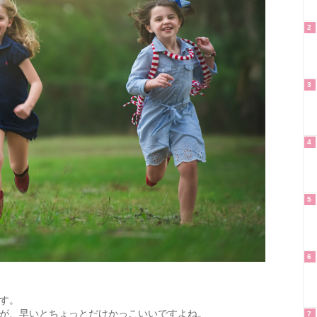
2
3
4
5
6
す。
が、早いとちょっとだけかっこいいですよね。
7