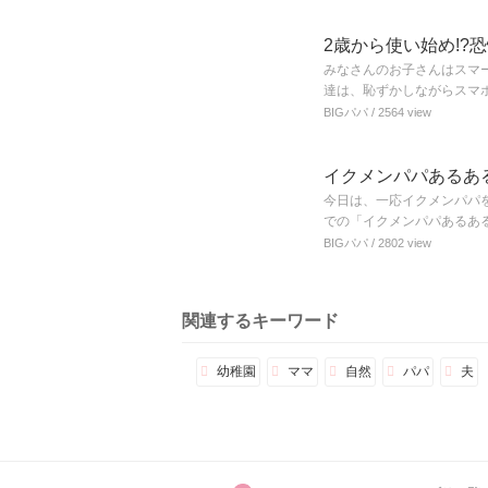
2歳から使い始め!?
みなさんのお子さんはスマ
達は、恥ずかしながらスマ
BIGパパ
/ 2564 view
イクメンパパあるあ
今日は、一応イクメンパパ
での「イクメンパパあるあ
BIGパパ
/ 2802 view
関連するキーワード
幼稚園
ママ
自然
パパ
夫