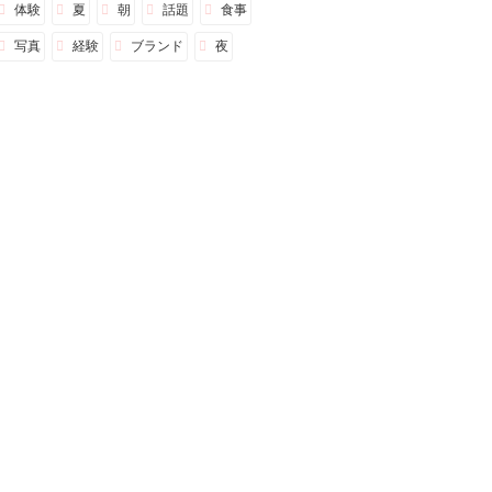
体験
夏
朝
話題
食事
写真
経験
ブランド
夜