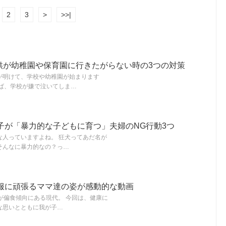
2
3
>
>>|
子供が幼稚園や保育園に行きたがらない時の3つの対策
が明けて、学校や幼稚園が始まります
れば、学校が嫌で泣いてしま…
子が「暴力的な子どもに育つ」夫婦のNG行動3つ
な人っていますよね。 狂犬ってあだ名が
そんなに暴力的なの？っ…
服に頑張るママ達の姿が感動的な動画
が偏食傾向にある現代。 今回は、健康に
な思いとともに我が子…