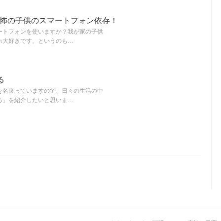
恐怖の子供のスマートフォン依存！
ートフォンを使いますか？我が家の子供
ホ大好きです。というのも…
る
を名乗っていますので、日々の生活の中
る」を紹介したいと思いま…