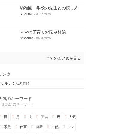
幼稚園、学校の先生との接し方
ママchan
/ 3148 view
ママの子育てお悩み相談
ママchan
/ 8631 view
全てのまとめを見る
リンク
マケルナくんの冒険
人気のキーワード
いま話題のキーワード
目
月
夫
子供
親
人気
家族
仕事
健康
自然
ママ