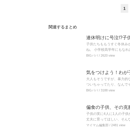
1
関連するまとめ
連休明けに号泣!?
子供たちももうすぐ冬休み
ね。 小学校高学年にもな
BIGパパ
/ 2620 view
気をつけよう！わが
大人もそうですが、暴力的
ついちゃってたり、なんで
BIGパパ
/ 3188 view
偏食の子供、その克
子供の実に4人に1人の子供
丈夫に育ってほしい、そん
マイマム編集部
/ 2481 view