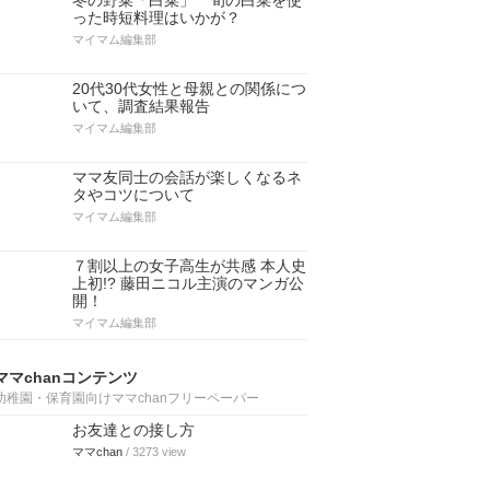
冬の野菜「白菜」 旬の白菜を使
った時短料理はいかが？
マイマム編集部
20代30代女性と母親との関係につ
いて、調査結果報告
マイマム編集部
ママ友同士の会話が楽しくなるネ
タやコツについて
マイマム編集部
７割以上の女子高生が共感 本人史
上初!? 藤田ニコル主演のマンガ公
開！
マイマム編集部
ママchanコンテンツ
幼稚園・保育園向けママchanフリーペーパー
お友達との接し方
ママchan
/ 3273 view