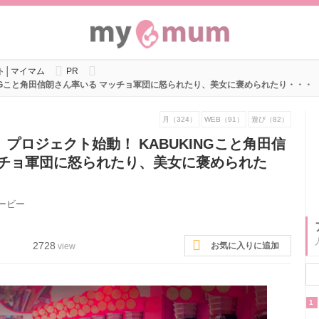
ト│マイマム
PR
INGこと角田信朗さん率いる マッチョ軍団に怒られたり、美女に褒められたり・・・
月（324）
WEB（91）
遊び（82）
プロジェクト始動！ KABUKINGこと角田信
ッチョ軍団に怒られたり、美女に褒められた
ービー
2728
お気に入りに追加
view
1