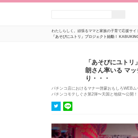
わたしらしく。頑張るママと家族の子育て応援サイ
「あそびにユトリ」プロジェクト始動！ KABUK
「あそびにユトリ」
朗さん率いる マ
り・・・
パチンコ店におけるマナー啓蒙おもしろWEBム
パチンコモテしぐさ第2弾〜天国と地獄〜公開！