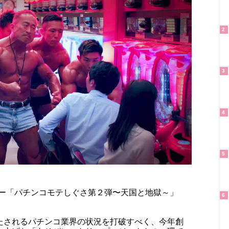
2
3
4
5
ビー「パチンコモテしぐさ第２弾〜天国と地獄～」
6
たされるパチンコ業界の状況を打破すべく、今年創