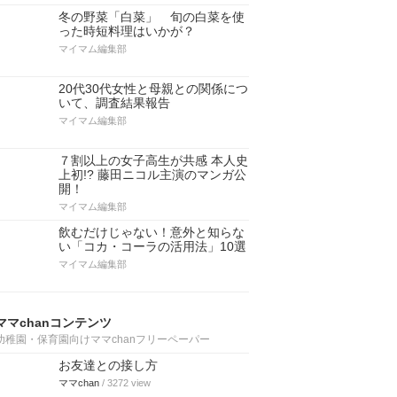
冬の野菜「白菜」 旬の白菜を使
った時短料理はいかが？
マイマム編集部
20代30代女性と母親との関係につ
いて、調査結果報告
マイマム編集部
７割以上の女子高生が共感 本人史
上初!? 藤田ニコル主演のマンガ公
開！
マイマム編集部
飲むだけじゃない！意外と知らな
い「コカ・コーラの活用法」10選
マイマム編集部
ママchanコンテンツ
幼稚園・保育園向けママchanフリーペーパー
お友達との接し方
ママchan
/ 3272 view