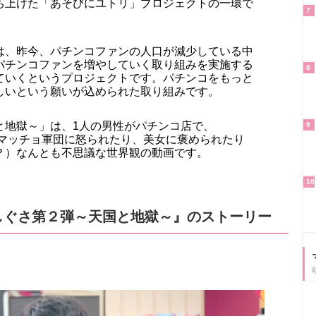
ち上げた「あそびにユトリ」プロジェクトの一環で
7
は、昨今、パチンコファンの人口が減少している中
パチンコファンを増やしていく取り組みを実施する
8
ていくというプロジェクトです。パチンコをもっと
しいという願いが込められた取り組みです。
と地獄～」は、1人の男性がパチンコ店で、
9
いるマッチョ軍団に怒られたり、美女に褒められたり
？）なんとも不思議な世界観の動画です。
10
しぐさ第２弾～天国と地獄～』のストーリー
。