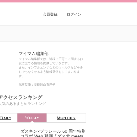
会員登録
ログイン
マイマム編集部
マイマム編集部では、皆様に子育てに関するお
役に立てる情報を提供していきます。
また、インフルエンザなどのウィルスなどを少
しでもなくせるよう情報発信をしてまいりま
す。
記事監修：薬剤師白石厚子
アクセスランキング
人気のあるまとめランキング
Daily
Weekly
Monthly
ダスキン×プラレール 60 周年特別
コラボ Web 動画「ダス犬 meets