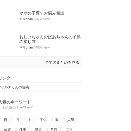
ママの子育てお悩み相談
ママchan
/ 8631 view
おじいちゃんおばあちゃんの子供
の接し方
ママchan
/ 4007 view
全てのまとめを見る
リンク
マケルナくんの冒険
人気のキーワード
いま話題のキーワード
目
月
夫
子供
親
人気
家族
仕事
健康
自然
ママ