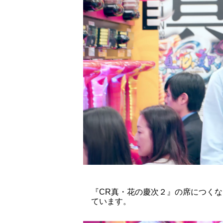
『CR真・花の慶次２』の席につく
ています。