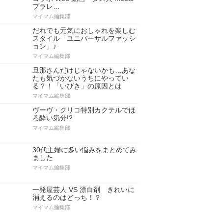
プラレ…
マイマム編集部
だれでも元気におしゃれを楽しむ
スタイル「ユニバーサルファッシ
ョン」♪
マイマム編集部
旦那さんだけじゃないかも…あな
たも気づかないうちにやってい
る？！「いびき」の原因とは
マイマム編集部
ヴーヴ・クリコ特別カクテルでほ
ろ酔い気分!?
マイマム編集部
30代主婦に多い悩みをまとめてみ
ました
マイマム編集部
一発屋芸人 VS 漂白剤 きれいに
消えるのはどっち！？
マイマム編集部