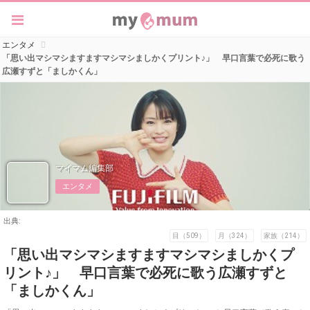
エンタメ
「思い出マシマシますますマシマシましかくプリント♪」 早口言葉で必死に歌う
広瀬すずと「ましかくん」
マイマム編集部
エンタメ
出典:
目（509）
月（324）
家族（214）
「思い出マシマシますますマシマシましかくプ
リント♪」 早口言葉で必死に歌う広瀬すずと
「ましかくん」