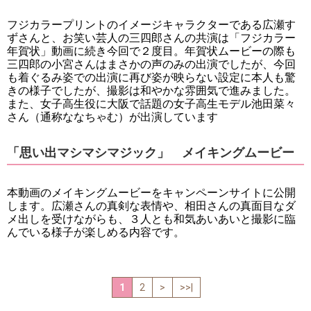
フジカラープリントのイメージキャラクターである広瀬す
ずさんと、お笑い芸人の三四郎さんの共演は「フジカラー
年賀状」動画に続き今回で２度目。年賀状ムービーの際も
三四郎の小宮さんはまさかの声のみの出演でしたが、今回
も着ぐるみ姿での出演に再び姿が映らない設定に本人も驚
きの様子でしたが、撮影は和やかな雰囲気で進みました。
また、女子高生役に大阪で話題の女子高生モデル池田菜々
さん（通称ななちゃむ）が出演しています
「思い出マシマシマジック」 メイキングムービー
本動画のメイキングムービーをキャンペーンサイトに公開
します。広瀬さんの真剣な表情や、相田さんの真面目なダ
メ出しを受けながらも、３人とも和気あいあいと撮影に臨
んでいる様子が楽しめる内容です。
1
2
>
>>|