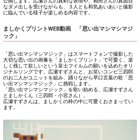
公開します。広瀬さんの真剣な表情や、相田さんの真面目
なダメ出しを受けながらも、３人とも和気あいあいと撮影
に臨んでいる様子が楽しめる内容です。
ましかくプリントWEB動画 「思い出マシマシマジ
ック」
「思い出マシマシマジック」はスマートフォンで撮影した
大切な思い出の画像を「ましかくプリント」で可愛く、楽
しく残して欲しいという富士フイルムの願いを込めたオリ
ジナルソングです。広瀬すずさんと、お笑いコンビ三四郎
のお二人がユニットを組み、踊りながら早口言葉の歌「思
い出マシマシマジック」に挑戦します。
「思い出マシマシマジック」を歌い始める、広瀬すずさん
とましかくん（三四郎・小宮さん）。
広瀬すずさんは、ましかくの枠の中に可愛くおさまってい
ます。